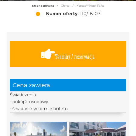
Strona główna
/
Oferta
/
Nereus*** Hotel Pafos
Numer oferty:
110/18107
Terminy / rezerwacja
Cena zawiera
Świadczenia:
- pokój 2-osobowy
- śniadanie w formie bufetu