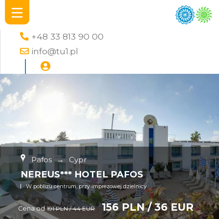
+48 33 813 90 00
info@tu1.pl
Pafos
→
Cypr
NEREUS*** HOTEL PAFOS
W poblizu centrum, przy imprezowej dzielnicy
156 PLN / 36 EUR
Cena od
191 PLN / 44 EUR