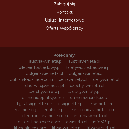
Zaloguj się
Kontakt
Usługi Internetowe
Oferta Współpracy
Polecamy:
austria-winieta.pl
austriawinieta.pl
bilet-autostradowy.pl
bilety-autostradowe.pl
bulgariawienieta.pl
bulgariawinieta.pl
bulharskadalnice.com
cenawiniety.pl
cenywiniet.pl
chorwacjawinieta.pl
czechy-winieta.pl
czechywinieta.pl
czechywiniety.pl
dalnicnipoplatky.com
dalnicniznamka.eu
digital-vignette.de
e-vignette.pl
e-winieta.eu
edalnice.org
edalnice.pl
electronicavinieta.com
electroniceviniete.com
estoniawinieta.pl
estonskadalnice.com
ewinieta.pl
info365.pl
litvadalnice.com
litwa-winieta.pl
litwawinieta.pl