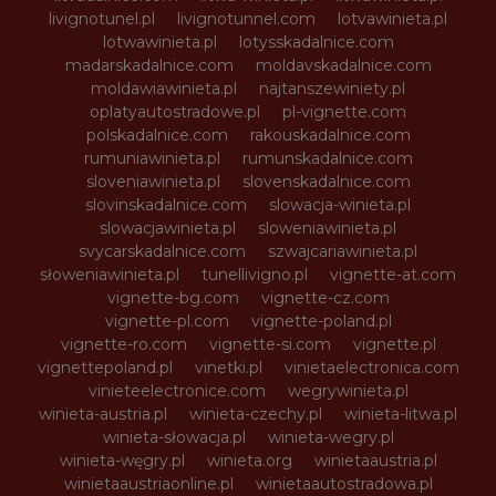
livignotunel.pl
livignotunnel.com
lotvawinieta.pl
lotwawinieta.pl
lotysskadalnice.com
madarskadalnice.com
moldavskadalnice.com
moldawiawinieta.pl
najtanszewiniety.pl
oplatyautostradowe.pl
pl-vignette.com
polskadalnice.com
rakouskadalnice.com
rumuniawinieta.pl
rumunskadalnice.com
sloveniawinieta.pl
slovenskadalnice.com
slovinskadalnice.com
slowacja-winieta.pl
slowacjawinieta.pl
sloweniawinieta.pl
svycarskadalnice.com
szwajcariawinieta.pl
słoweniawinieta.pl
tunellivigno.pl
vignette-at.com
vignette-bg.com
vignette-cz.com
vignette-pl.com
vignette-poland.pl
vignette-ro.com
vignette-si.com
vignette.pl
vignettepoland.pl
vinetki.pl
vinietaelectronica.com
vinieteelectronice.com
wegrywinieta.pl
winieta-austria.pl
winieta-czechy.pl
winieta-litwa.pl
winieta-słowacja.pl
winieta-wegry.pl
winieta-węgry.pl
winieta.org
winietaaustria.pl
winietaaustriaonline.pl
winietaautostradowa.pl