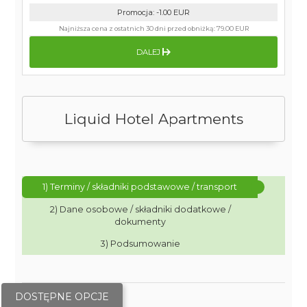
Promocja
:
-1.00
EUR
Najniższa cena z ostatnich 30 dni przed obniżką:
79.00 EUR
DALEJ
Liquid Hotel Apartments
1) Terminy / składniki podstawowe / transport
2) Dane osobowe / składniki dodatkowe /
dokumenty
3) Podsumowanie
DOSTĘPNE OPCJE