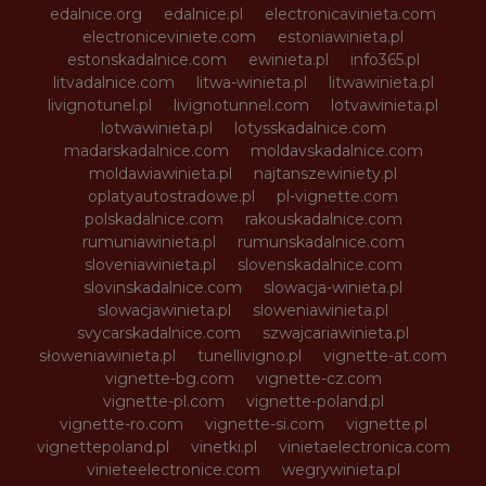
edalnice.org
edalnice.pl
electronicavinieta.com
electroniceviniete.com
estoniawinieta.pl
estonskadalnice.com
ewinieta.pl
info365.pl
litvadalnice.com
litwa-winieta.pl
litwawinieta.pl
livignotunel.pl
livignotunnel.com
lotvawinieta.pl
lotwawinieta.pl
lotysskadalnice.com
madarskadalnice.com
moldavskadalnice.com
moldawiawinieta.pl
najtanszewiniety.pl
oplatyautostradowe.pl
pl-vignette.com
polskadalnice.com
rakouskadalnice.com
rumuniawinieta.pl
rumunskadalnice.com
sloveniawinieta.pl
slovenskadalnice.com
slovinskadalnice.com
slowacja-winieta.pl
slowacjawinieta.pl
sloweniawinieta.pl
svycarskadalnice.com
szwajcariawinieta.pl
słoweniawinieta.pl
tunellivigno.pl
vignette-at.com
vignette-bg.com
vignette-cz.com
vignette-pl.com
vignette-poland.pl
vignette-ro.com
vignette-si.com
vignette.pl
vignettepoland.pl
vinetki.pl
vinietaelectronica.com
vinieteelectronice.com
wegrywinieta.pl