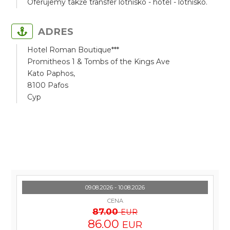
Oferujemy także transfer lotnisko - hotel - lotnisko.
ADRES
Hotel Roman Boutique***
Promitheos 1 & Tombs of the Kings Ave
Kato Paphos,
8100 Pafos
Cyp
09.08.2026 - 10.08.2026
CENA
87.00
EUR
86.00
EUR