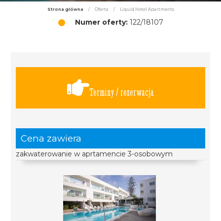
Strona główna
/
Oferta
/
Liquid Hotel Apartments
Numer oferty:
122/18107
Terminy / rezerwacja
Cena zawiera
zakwaterowanie w aprtamencie 3-osobowym