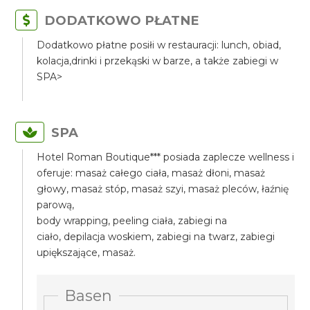
DODATKOWO PŁATNE
Dodatkowo płatne posiłi w restauracji: lunch, obiad,
kolacja,drinki i przekąski w barze, a także zabiegi w
SPA>
SPA
Hotel Roman Boutique*** posiada zaplecze wellness i
oferuje: masaż całego ciała, masaż dłoni, masaż
głowy, masaż stóp, masaż szyi, masaż pleców, łaźnię
parową,
body wrapping, peeling ciała, zabiegi na
ciało, depilacja woskiem, zabiegi na twarz, zabiegi
upiększające, masaż.
Basen