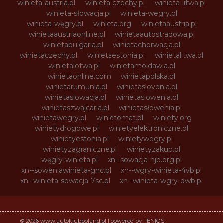
winieta-austria.pl
winieta-czechy.pl
winieta-litwa.pl
winieta-słowacja.pl
winieta-wegry.pl
winieta-węgry.pl
winieta.org
winietaaustria.pl
winietaaustriaonline.pl
winietaautostradowa.pl
winietabulgaria.pl
winietachorwacja.pl
winietaczechy.pl
winietaestonia.pl
winietalitwa.pl
winietalotwa.pl
winietamoldawia.pl
winietaonline.com
winietapolska.pl
winietarumunia.pl
winietaslovenia.pl
winietaslowacja.pl
winietaslowenia.pl
winietaszwajcaria.pl
winietasłowenia.pl
winietawegry.pl
winietomat.pl
winiety.org
winietydrogowe.pl
winietyelektroniczne.pl
winietyestonia.pl
winietywegry.pl
winietyzagraniczne.pl
winietyzakup.pl
węgry-winieta.pl
xn--sowacja-njb.org.pl
xn--soweniawinieta-gnc.pl
xn--wgry-winieta-4vb.pl
xn--winieta-sowacja-7sc.pl
xn--winieta-wgry-dwb.pl
© 2026 www.autoklubpoland.pl | powered by FENIQS