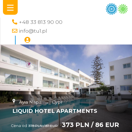
+48 33 813 90 00
info@tu1.pl
Ayia Napa
→
Cypr
LIQUID HOTEL APARTMENTS
373 PLN / 86 EUR
Cena od
378 PLN / 87 EUR