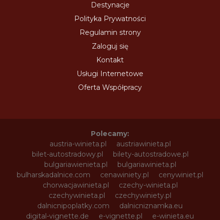
Destynacje
Polityka Prywatności
Regulamin strony
Zaloguj się
Kontakt
Usługi Internetowe
Oferta Współpracy
Polecamy:
austria-winieta.pl
austriawinieta.pl
bilet-autostradowy.pl
bilety-autostradowe.pl
bulgariawienieta.pl
bulgariawinieta.pl
bulharskadalnice.com
cenawiniety.pl
cenywiniet.pl
chorwacjawinieta.pl
czechy-winieta.pl
czechywinieta.pl
czechywiniety.pl
dalnicnipoplatky.com
dalnicniznamka.eu
digital-vignette.de
e-vignette.pl
e-winieta.eu