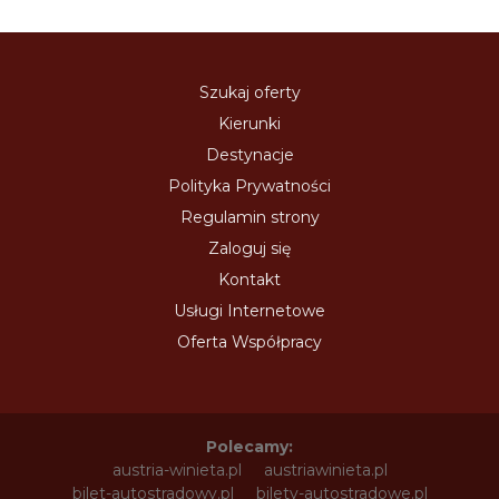
Szukaj oferty
Kierunki
Destynacje
Polityka Prywatności
Regulamin strony
Zaloguj się
Kontakt
Usługi Internetowe
Oferta Współpracy
Polecamy:
austria-winieta.pl
austriawinieta.pl
bilet-autostradowy.pl
bilety-autostradowe.pl