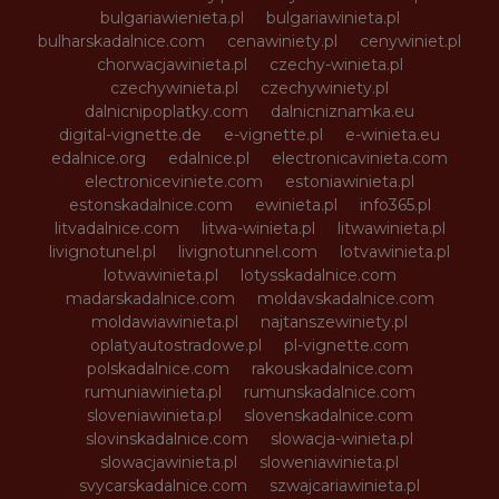
bulgariawienieta.pl
bulgariawinieta.pl
bulharskadalnice.com
cenawiniety.pl
cenywiniet.pl
chorwacjawinieta.pl
czechy-winieta.pl
czechywinieta.pl
czechywiniety.pl
dalnicnipoplatky.com
dalnicniznamka.eu
digital-vignette.de
e-vignette.pl
e-winieta.eu
edalnice.org
edalnice.pl
electronicavinieta.com
electroniceviniete.com
estoniawinieta.pl
estonskadalnice.com
ewinieta.pl
info365.pl
litvadalnice.com
litwa-winieta.pl
litwawinieta.pl
livignotunel.pl
livignotunnel.com
lotvawinieta.pl
lotwawinieta.pl
lotysskadalnice.com
madarskadalnice.com
moldavskadalnice.com
moldawiawinieta.pl
najtanszewiniety.pl
oplatyautostradowe.pl
pl-vignette.com
polskadalnice.com
rakouskadalnice.com
rumuniawinieta.pl
rumunskadalnice.com
sloveniawinieta.pl
slovenskadalnice.com
slovinskadalnice.com
slowacja-winieta.pl
slowacjawinieta.pl
sloweniawinieta.pl
svycarskadalnice.com
szwajcariawinieta.pl