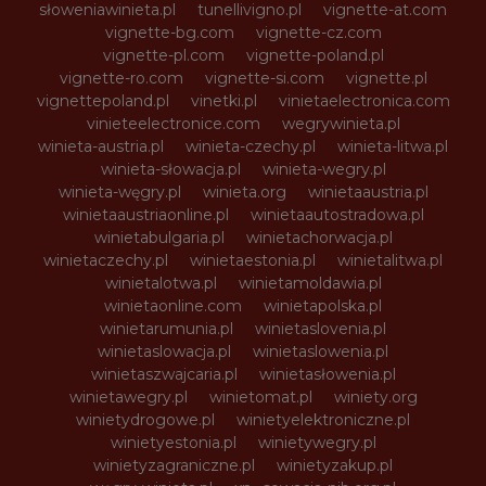
słoweniawinieta.pl
tunellivigno.pl
vignette-at.com
vignette-bg.com
vignette-cz.com
vignette-pl.com
vignette-poland.pl
vignette-ro.com
vignette-si.com
vignette.pl
vignettepoland.pl
vinetki.pl
vinietaelectronica.com
vinieteelectronice.com
wegrywinieta.pl
winieta-austria.pl
winieta-czechy.pl
winieta-litwa.pl
winieta-słowacja.pl
winieta-wegry.pl
winieta-węgry.pl
winieta.org
winietaaustria.pl
winietaaustriaonline.pl
winietaautostradowa.pl
winietabulgaria.pl
winietachorwacja.pl
winietaczechy.pl
winietaestonia.pl
winietalitwa.pl
winietalotwa.pl
winietamoldawia.pl
winietaonline.com
winietapolska.pl
winietarumunia.pl
winietaslovenia.pl
winietaslowacja.pl
winietaslowenia.pl
winietaszwajcaria.pl
winietasłowenia.pl
winietawegry.pl
winietomat.pl
winiety.org
winietydrogowe.pl
winietyelektroniczne.pl
winietyestonia.pl
winietywegry.pl
winietyzagraniczne.pl
winietyzakup.pl