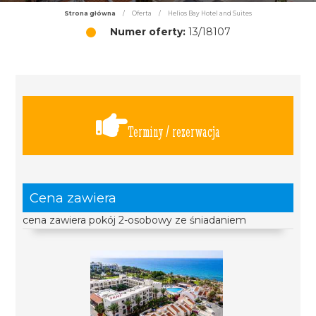
Strona główna
/
Oferta
/
Helios Bay Hotel and Suites
Numer oferty:
13/18107
Terminy / rezerwacja
Cena zawiera
cena zawiera pokój 2-osobowy ze śniadaniem