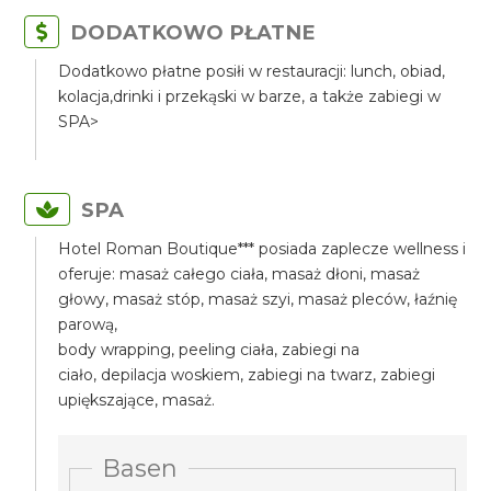
DODATKOWO PŁATNE
Dodatkowo płatne posiłi w restauracji: lunch, obiad,
kolacja,drinki i przekąski w barze, a także zabiegi w
SPA>
SPA
Hotel Roman Boutique*** posiada zaplecze wellness i
oferuje: masaż całego ciała, masaż dłoni, masaż
głowy, masaż stóp, masaż szyi, masaż pleców, łaźnię
parową,
body wrapping, peeling ciała, zabiegi na
ciało, depilacja woskiem, zabiegi na twarz, zabiegi
upiększające, masaż.
Basen