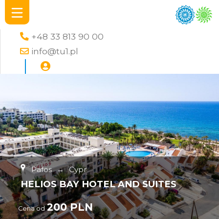
+48 33 813 90 00
info@tu1.pl
Pafos
→
Cypr
HELIOS BAY HOTEL AND SUITES
200 PLN
Cena od