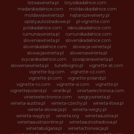
lotwawinieta.pl
lotysskadalnice.com
madarskadalnice.com
moldavskadalnice.com
moldawiawinieta.pl
najtanszewiniety.pl
oplatyautostradowe.pl
pl-vignette.com
polskadalnice.com
rakouskadalnice.com
rumuniawinieta.pl
rumunskadalnice.com
sloveniawinieta.pl
slovenskadalnice.com
slovinskadalnice.com
slowacja-winieta.pl
slowacjawinieta.pl
sloweniawinieta.pl
svycarskadalnice.com
szwajcariawinieta.pl
słoweniawinieta.pl
tunellivigno.pl
vignette-at.com
vignette-bg.com
vignette-cz.com
vignette-pl.com
vignette-poland.pl
vignette-ro.com
vignette-si.com
vignette.pl
vignettepoland.pl
vinetki.pl
vinietaelectronica.com
vinieteelectronice.com
wegrywinieta.pl
winieta-austria.pl
winieta-czechy.pl
winieta-litwa.pl
winieta-słowacja.pl
winieta-wegry.pl
winieta-węgry.pl
winieta.org
winietaaustria.pl
winietaaustriaonline.pl
winietaautostradowa.pl
winietabulgaria.pl
winietachorwacja.pl