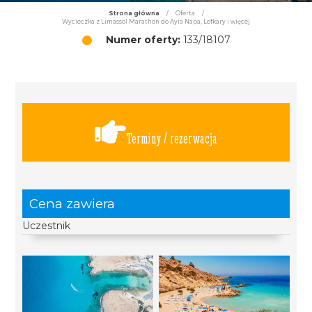
Strona główna
/
Oferta
/
Wycieczka z Limassol Marathon do Ayia Napa, Lefkary i więcej
Numer oferty:
133/18107
Terminy / rezerwacja
Cena zawiera
Uczestnik