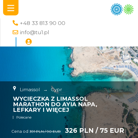
+48 33 813 90 00
info@tu1.pl
Limassol
→
Cypr
WYCIECZKA Z LIMASSOL
MARATHON DO AYIA NAPA,
LEFKARY I WIĘCEJ
Polecane
326 PLN / 75 EUR
Cena od
391 PLN / 90 EUR