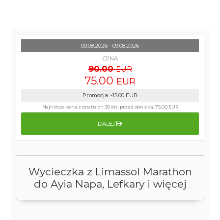
09.08.2026 - 09.08.2026
CENA
90.00
EUR
75.00
EUR
Promocja
:
-15.00
EUR
Najniższa cena z ostatnich 30 dni przed obniżką:
75.00 EUR
DALEJ
Wycieczka z Limassol Marathon
do Ayia Napa, Lefkary i więcej