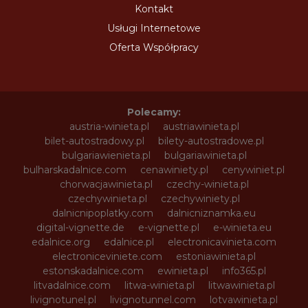
Kontakt
Usługi Internetowe
Oferta Współpracy
Polecamy:
austria-winieta.pl
austriawinieta.pl
bilet-autostradowy.pl
bilety-autostradowe.pl
bulgariawienieta.pl
bulgariawinieta.pl
bulharskadalnice.com
cenawiniety.pl
cenywiniet.pl
chorwacjawinieta.pl
czechy-winieta.pl
czechywinieta.pl
czechywiniety.pl
dalnicnipoplatky.com
dalnicniznamka.eu
digital-vignette.de
e-vignette.pl
e-winieta.eu
edalnice.org
edalnice.pl
electronicavinieta.com
electroniceviniete.com
estoniawinieta.pl
estonskadalnice.com
ewinieta.pl
info365.pl
litvadalnice.com
litwa-winieta.pl
litwawinieta.pl
livignotunel.pl
livignotunnel.com
lotvawinieta.pl