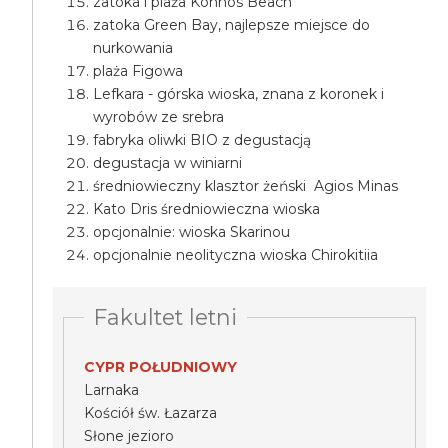
zatoka i plaża Konnos Beach
zatoka Green Bay, najlepsze miejsce do
nurkowania
plaża Figowa
Lefkara - górska wioska, znana z koronek i
wyrobów ze srebra
fabryka oliwki BIO z degustacją
degustacja w winiarni
średniowieczny klasztor żeński Agios Minas
Kato Dris średniowieczna wioska
opcjonalnie: wioska Skarinou
opcjonalnie neolityczna wioska Chirokitiia
Fakultet letni
CYPR POŁUDNIOWY
Larnaka
Kościół św. Łazarza
Słone jezioro