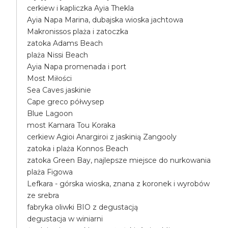
cerkiew i kapliczka Ayia Thekla
Ayia Napa Marina, dubajska wioska jachtowa
Makronissos plaża i zatoczka
zatoka Adams Beach
plaża Nissi Beach
Ayia Napa promenada i port
Most Miłości
Sea Caves jaskinie
Cape greco półwysep
Blue Lagoon
most Kamara Tou Koraka
cerkiew Agioi Anargiroi z jaskinią Zangooly
zatoka i plaża Konnos Beach
zatoka Green Bay, najlepsze miejsce do nurkowania
plaża Figowa
Lefkara - górska wioska, znana z koronek i wyrobów
ze srebra
fabryka oliwki BIO z degustacją
degustacja w winiarni