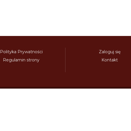
Polityka Prywatności
Zaloguj się
Regulamin strony
Kontakt
Polecamy:
adowy.pl
bilety-autostradowe.pl
bulgariawienieta.pl
bulgari
nieta.pl
czechywinieta.pl
czechywiniety.pl
dalnicnipoplat
nice.pl
electronicavinieta.com
electroniceviniete.com
esto
litwawinieta.pl
livignotunel.pl
livignotunnel.com
lotvawin
om
moldawiawinieta.pl
najtanszewiniety.pl
oplatyautostrad