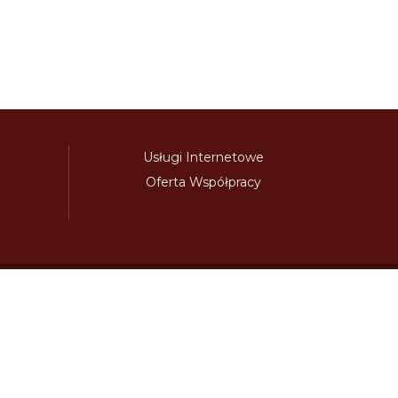
Usługi Internetowe
Oferta Współpracy
awinieta.pl
bulharskadalnice.com
cenawiniety.pl
ky.com
dalnicniznamka.eu
digital-vignette.de
niawinieta.pl
estonskadalnice.com
ewinieta.pl
ieta.pl
lotwawinieta.pl
lotysskadalnice.com
owe.pl
pl-vignette.com
polskadalnice.com