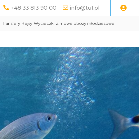
+48 33 813 90 00
info@tu1.pl
e
Transfery
Rejsy
Wycieczki
Zimowe obozy młodzieżowe