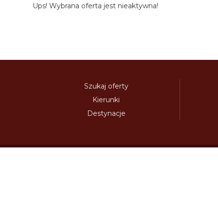
Ups! Wybrana oferta jest nieaktywna!
Szukaj oferty
Kierunki
Destynacje
austria-winieta.pl
austriawinieta.pl
bilet-autostr
cenywiniet.pl
chorwacjawinieta.pl
czechy-wi
e-vignette.pl
e-winieta.eu
edalnice.org
edal
info365.pl
litvadalnice.com
litwa-winieta.pl
madarskadalnice.com
moldavskadalnice.c