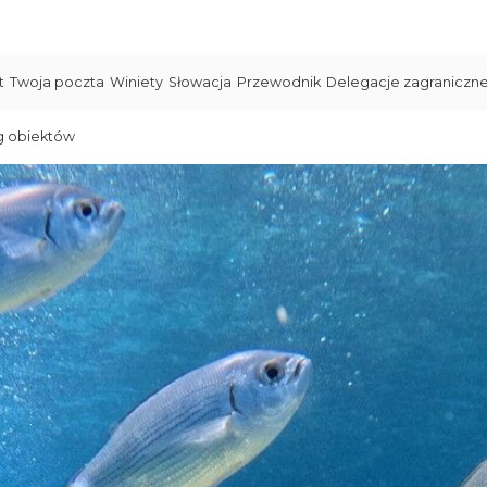
t
Twoja poczta
Winiety
Słowacja
Przewodnik
Delegacje zagraniczn
g obiektów