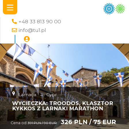
+48 33 813 90 00
info@tu1.pl
Larnaca
→
Cypr
WYCIECZKA: TROODOS, KLASZTOR
KYKKOS Z LARNAKI MARATHON
326 PLN / 75 EUR
Cena od
391 PLN / 90 EUR