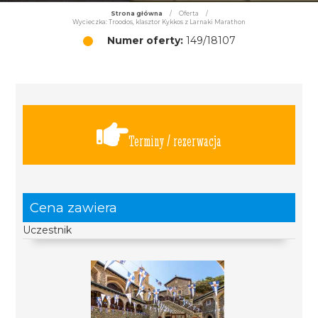
Strona główna
/
Oferta
/
Wycieczka: Troodos, klasztor Kykkos z Larnaki Marathon
Numer oferty:
149/18107
Terminy / rezerwacja
Cena zawiera
Uczestnik