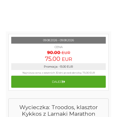
09.08.2026 - 09.08.2026
CENA
90.00
EUR
75.00
EUR
Promocja
:
-15.00
EUR
Najniższa cena z ostatnich 30 dni przed obniżką:
75.00 EUR
DALEJ
Wycieczka: Troodos, klasztor
Kykkos z Larnaki Marathon