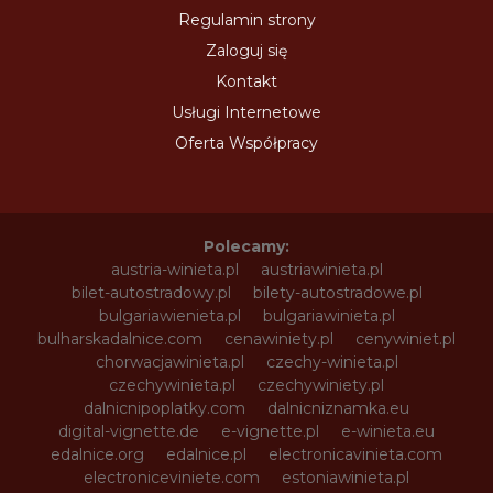
Regulamin strony
Zaloguj się
Kontakt
Usługi Internetowe
Oferta Współpracy
Polecamy:
austria-winieta.pl
austriawinieta.pl
bilet-autostradowy.pl
bilety-autostradowe.pl
bulgariawienieta.pl
bulgariawinieta.pl
bulharskadalnice.com
cenawiniety.pl
cenywiniet.pl
chorwacjawinieta.pl
czechy-winieta.pl
czechywinieta.pl
czechywiniety.pl
dalnicnipoplatky.com
dalnicniznamka.eu
digital-vignette.de
e-vignette.pl
e-winieta.eu
edalnice.org
edalnice.pl
electronicavinieta.com
electroniceviniete.com
estoniawinieta.pl