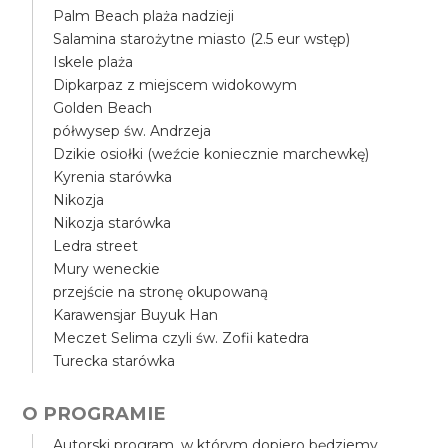
Palm Beach plaża nadzieji
Salamina starożytne miasto (2.5 eur wstęp)
Iskele plaża
Dipkarpaz z miejscem widokowym
Golden Beach
półwysep św. Andrzeja
Dzikie osiołki (weźcie koniecznie marchewkę)
Kyrenia starówka
Nikozja
Nikozja starówka
Ledra street
Mury weneckie
przejście na stronę okupowaną
Karawensjar Buyuk Han
Meczet Selima czyli św. Zofii katedra
Turecka starówka
O PROGRAMIE
Autorski program, w którym dopiero będziemy