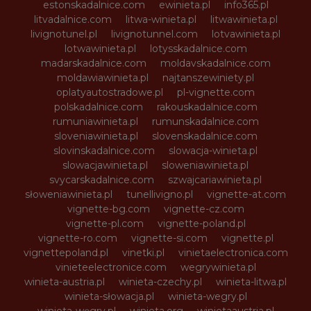
estonskadalnice.com
ewinieta.pl
info365.pl
litvadalnice.com
litwa-winieta.pl
litwawinieta.pl
livignotunel.pl
livignotunnel.com
lotvawinieta.pl
lotwawinieta.pl
lotysskadalnice.com
madarskadalnice.com
moldavskadalnice.com
moldawiawinieta.pl
najtanszewiniety.pl
oplatyautostradowe.pl
pl-vignette.com
polskadalnice.com
rakouskadalnice.com
rumuniawinieta.pl
rumunskadalnice.com
sloveniawinieta.pl
slovenskadalnice.com
slovinskadalnice.com
slowacja-winieta.pl
slowacjawinieta.pl
sloweniawinieta.pl
svycarskadalnice.com
szwajcariawinieta.pl
słoweniawinieta.pl
tunellivigno.pl
vignette-at.com
vignette-bg.com
vignette-cz.com
vignette-pl.com
vignette-poland.pl
vignette-ro.com
vignette-si.com
vignette.pl
vignettepoland.pl
vinetki.pl
vinietaelectronica.com
vinieteelectronice.com
wegrywinieta.pl
winieta-austria.pl
winieta-czechy.pl
winieta-litwa.pl
winieta-słowacja.pl
winieta-wegry.pl
winieta-węgry.pl
winieta.org
winietaaustria.pl