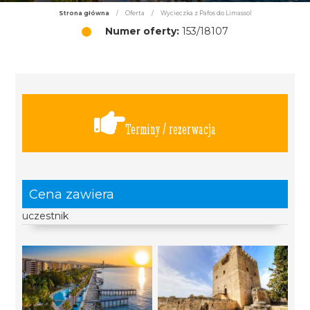
Strona główna
/
Oferta
/
Wycieczka z Pafos do Limassol
Numer oferty:
153/18107
Terminy / rezerwacja
Cena zawiera
uczestnik