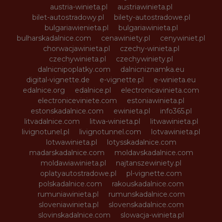
austria-winieta.pl
austriawinieta.pl
bilet-autostradowy.pl
bilety-autostradowe.pl
bulgariawienieta.pl
bulgariawinieta.pl
bulharskadalnice.com
cenawiniety.pl
cenywiniet.pl
chorwacjawinieta.pl
czechy-winieta.pl
czechywinieta.pl
czechywiniety.pl
dalnicnipoplatky.com
dalnicniznamka.eu
digital-vignette.de
e-vignette.pl
e-winieta.eu
edalnice.org
edalnice.pl
electronicavinieta.com
electroniceviniete.com
estoniawinieta.pl
estonskadalnice.com
ewinieta.pl
info365.pl
litvadalnice.com
litwa-winieta.pl
litwawinieta.pl
livignotunel.pl
livignotunnel.com
lotvawinieta.pl
lotwawinieta.pl
lotysskadalnice.com
madarskadalnice.com
moldavskadalnice.com
moldawiawinieta.pl
najtanszewiniety.pl
oplatyautostradowe.pl
pl-vignette.com
polskadalnice.com
rakouskadalnice.com
rumuniawinieta.pl
rumunskadalnice.com
sloveniawinieta.pl
slovenskadalnice.com
slovinskadalnice.com
slowacja-winieta.pl