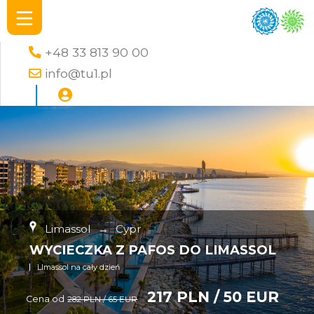
+48 33 813 90 00
info@tu1.pl
Limassol
→
Cypr
WYCIECZKA Z PAFOS DO LIMASSOL
LImassol na cały dzień
217 PLN / 50 EUR
Cena od
282 PLN / 65 EUR