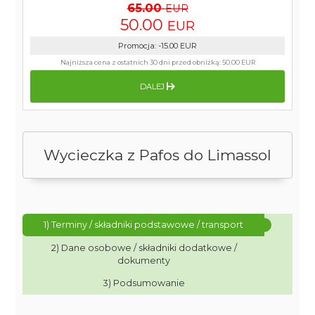
65.00
EUR
50.00
EUR
Promocja
:
-15.00
EUR
Najniższa cena z ostatnich 30 dni przed obniżką:
50.00 EUR
DALEJ
Wycieczka z Pafos do Limassol
1) Terminy / składniki podstawowe / transport
2) Dane osobowe / składniki dodatkowe /
dokumenty
3) Podsumowanie