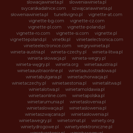
slowacjawinieta.pl
sloweniawinieta.pl
svycarskadalnice.com
szwajcariawinieta.pl
słoweniawinieta.pl
tunellivigno.pl
vignette-at.com
vignette-bg.com
vignette-cz.com
vignette-pl.com
vignette-poland.pl
vignette-ro.com
vignette-si.com
vignette.pl
vignettepoland.pl
vinetki.pl
vinietaelectronica.com
vinieteelectronice.com
wegrywinieta.pl
winieta-austria.pl
winieta-czechy.pl
winieta-litwa.pl
winieta-słowacja.pl
winieta-wegry.pl
winieta-węgry.pl
winieta.org
winietaaustria.pl
winietaaustriaonline.pl
winietaautostradowa.pl
winietabulgaria.pl
winietachorwacja.pl
winietaczechy.pl
winietaestonia.pl
winietalitwa.pl
winietalotwa.pl
winietamoldawia.pl
winietaonline.com
winietapolska.pl
winietarumunia.pl
winietaslovenia.pl
winietaslowacja.pl
winietaslowenia.pl
winietaszwajcaria.pl
winietasłowenia.pl
winietawegry.pl
winietomat.pl
winiety.org
winietydrogowe.pl
winietyelektroniczne.pl
winietyestonia.pl
winietywegry.pl