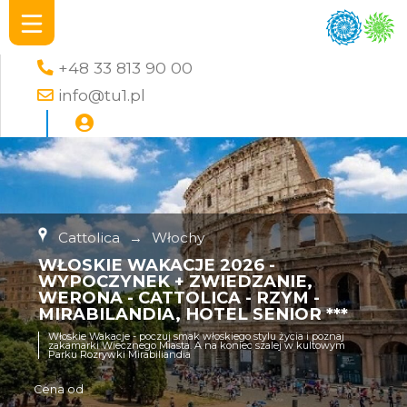
+48 33 813 90 00
info@tu1.pl
Cattolica
→
Włochy
WŁOSKIE WAKACJE 2026 -
WYPOCZYNEK + ZWIEDZANIE,
WERONA - CATTOLICA - RZYM -
MIRABILANDIA, HOTEL SENIOR ***
Włoskie Wakacje - poczuj smak włoskiego stylu życia i poznaj
zakamarki Wiecznego Miasta. A na koniec szalej w kultowym
Parku Rozrywki Mirabiliandia
Cena od