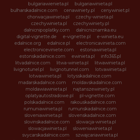
bulgariawienieta.pl
bulgariawinieta.pl
bulharskadalnice.com
cenawiniety.pl
cenywiniet.pl
chorwacjawinieta.pl
czechy-winieta.pl
czechywinieta.pl
czechywiniety.pl
dalnicnipoplatky.com
dalnicniznamka.eu
digital-vignette.de
e-vignette.pl
e-winieta.eu
edalnice.org
edalnice.pl
electronicavinieta.com
electroniceviniete.com
estoniawinieta.pl
estonskadalnice.com
ewinieta.pl
info365.pl
litvadalnice.com
litwa-winieta.pl
litwawinieta.pl
livignotunel.pl
livignotunnel.com
lotvawinieta.pl
lotwawinieta.pl
lotysskadalnice.com
madarskadalnice.com
moldavskadalnice.com
moldawiawinieta.pl
najtanszewiniety.pl
oplatyautostradowe.pl
pl-vignette.com
polskadalnice.com
rakouskadalnice.com
rumuniawinieta.pl
rumunskadalnice.com
sloveniawinieta.pl
slovenskadalnice.com
slovinskadalnice.com
slowacja-winieta.pl
slowacjawinieta.pl
sloweniawinieta.pl
svycarskadalnice.com
szwajcariawinieta.pl