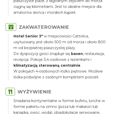
piaszczyste plaże, z łagodnym zejściem do morza
ciągną się kilometrami. Jest to idealne miejsce dla
amatorów słońca i morskich kąpieli.
ZAKWATEROWANIE
Hotel Senior 3*
w miejscowości Cattolica,
usytuowany jest około 500 m od morza i około 800
m od bezpłatnej piaszczystej plaży.
Do dyspozycji gości znajduje się
basen
, restauracja,
recepcja. Pokoje 3,4-osobowe z łazienkami i
klimatyzacją sterowaną centralnie
.
W pokojach 4-osobowych łóżko piętrowe. Możliwe
łóżka podwójne z osobnym kompletem pościeli.
WYŻYWIENIE
Śniadania kontynentalne w formie bufetu, lunche w
formie pakietu na zimno (pizza lub makaron lub
kanapka, owoc, woda), obiadokolacje serwowane,