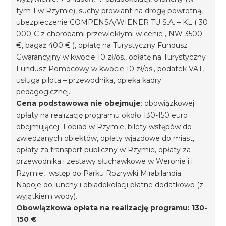
tym 1 w Rzymie), suchy prowiant na drogę powrotną,
ubezpieczenie COMPENSA/WIENER TU S.A. – KL ( 30
000 € z chorobami przewlekłymi w cenie , NW 3500
€, bagaż 400 € ), opłatę na Turystyczny Fundusz
Gwarancyjny w kwocie 10 zł/os., opłatę na Turystyczny
Fundusz Pomocowy w kwocie 10 zł/os., podatek VAT,
usługa pilota – przewodnika, opieka kadry
pedagogicznej.
Cena podstawowa nie obejmuje
: obowiązkowej
opłaty na realizację programu około 130-150 euro
obejmującej: 1 obiad w Rzymie, bilety wstępów do
zwiedzanych obiektów, opłaty wjazdowe do miast,
opłaty za transport publiczny w Rzymie, opłaty za
przewodnika i zestawy słuchawkowe w Weronie i i
Rzymie, wstęp do Parku Rozrywki Mirabilandia.
Napoje do lunchy i obiadokolacji płatne dodatkowo (z
wyjątkiem wody).
Obowiązkowa opłata na realizację programu: 130-
150 €