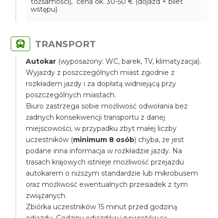
tożsamości), cena ok. 30-50 € (dojazd + bilet
wstępu)
TRANSPORT
Autokar
(wyposażony: WC, barek, TV, klimatyzacja).
Wyjazdy z poszczególnych miast zgodnie z
rozkładem jazdy i za dopłatą widniejącą przy
poszczególnych miastach.
Biuro zastrzega sobie możliwość odwołania bez
żadnych konsekwencji transportu z danej
miejscowości, w przypadku zbyt małej liczby
uczestników (
minimum 8 osób
) chyba, że jest
podane inna informacja w rozkładzie jazdy. Na
trasach krajowych istnieje możliwość przejazdu
autokarem o niższym standardzie lub mikrobusem
oraz możliwość ewentualnych przesiadek z tym
związanych.
Zbiórka uczestników 15 minut przed godziną