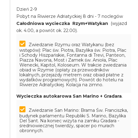
Dzień 2-9
Pobyt na Riwierze Adriatyckiej 8 dni - 7 noclegów
Całodniowa wycieczka Rzym+Watykan
(wyjazd
ok. 4.00, a powrót ok. 22.00).
Zwiedzanie Rzymu oraz Watykanu (bez
wstępów): Plac św. Piotra, Bazylika św. Piotra, Plac
i Schody Hiszpańskie, Fontanna di Trevi, Panteon,
Piazza Navona, Most i Zamek św. Anioła, Plac
Wenecki, Kapitol, Koloseum. W trakcie zwiedzania
obiad w Rzymie (opłaty za przewodników
lokalnych, przejazdy metrem oraz obiad płatne z
wydatków programowych). Powrót do hotelu na
Riwierze Adriatyckiej. Kolacja na zimno.
Wycieczka autokarowa San Marino + Gradara
.
Zwiedzanie San Marino: Brama Św. Franciszka,
budynek parlamentu Republiki S. Marino, Bazylika
Del Sant. Na koniec wizyta na zamku Gradara -
średniowiecznej twierdzy, spacer po murach
obronnych.