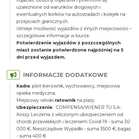
odjazdu. Godziny odjazdów i powrotów są
uzależnione od warunków drogowych i
ewentualnych korków na autostradach i kolejek na
przejściach granicznych.
Istnieje możliwość wyjazdów z innych miejscowości –
szczegółowe informacje w biurze.
Potwierdzenie wyjazdów z poszczególnych
miast zostanie potwierdzone najpóźniej na 5
dni przed wyjazdem.
INFORMACJE DODATKOWE
Kadra
: pilot-kierownik, wychowawcy, miejscowa
opieka medyczna.
Miejscowy włoski
ratownik
na plaży.
Ubezpieczenie
: COMPENSA/WIENER TU S.A.:
Koszy Leczenia z wliczonym ubezpieczeniem od
chorób przewlekłych i leczeniem Covid-19 - suma 30
000 €, Nieszczęśliwe Wypadki - suma 3500 €, bagaż
- suma 400 €