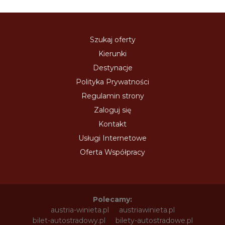
Szukaj oferty
Kierunki
Destynacje
Polityka Prywatności
Regulamin strony
Zaloguj się
Kontakt
Usługi Internetowe
Oferta Współpracy
Polecamy:
austria-winieta.pl
austriawinieta.pl
bilet-autostradowy.pl
bilety-autostradowe.pl