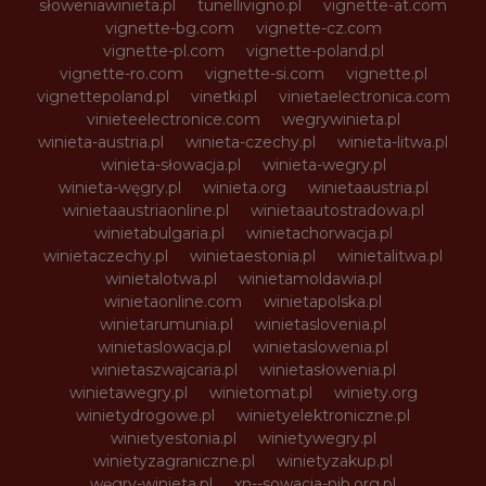
słoweniawinieta.pl
tunellivigno.pl
vignette-at.com
vignette-bg.com
vignette-cz.com
vignette-pl.com
vignette-poland.pl
vignette-ro.com
vignette-si.com
vignette.pl
vignettepoland.pl
vinetki.pl
vinietaelectronica.com
vinieteelectronice.com
wegrywinieta.pl
winieta-austria.pl
winieta-czechy.pl
winieta-litwa.pl
winieta-słowacja.pl
winieta-wegry.pl
winieta-węgry.pl
winieta.org
winietaaustria.pl
winietaaustriaonline.pl
winietaautostradowa.pl
winietabulgaria.pl
winietachorwacja.pl
winietaczechy.pl
winietaestonia.pl
winietalitwa.pl
winietalotwa.pl
winietamoldawia.pl
winietaonline.com
winietapolska.pl
winietarumunia.pl
winietaslovenia.pl
winietaslowacja.pl
winietaslowenia.pl
winietaszwajcaria.pl
winietasłowenia.pl
winietawegry.pl
winietomat.pl
winiety.org
winietydrogowe.pl
winietyelektroniczne.pl
winietyestonia.pl
winietywegry.pl
winietyzagraniczne.pl
winietyzakup.pl
węgry-winieta.pl
xn--sowacja-njb.org.pl