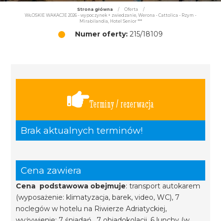
Strona główna
/
Oferta
/
WŁOSKIE WAKACJE 2026 - wypoczynek + zwiedzanie, Werona - Cattolica - Rzym -
Mirabilandia, Hotel Senior ***
Numer oferty:
215/18109
Terminy / rezerwacja
Brak aktualnych terminów!
Cena zawiera
Cena podstawowa obejmuje
: transport autokarem
(wyposażenie: klimatyzacja, barek, video, WC), 7
noclegów w hotelu na Riwierze Adriatyckiej,
wyżywienie: 7 śniadań, 7 obiadokolacji, 6 lunchy (w