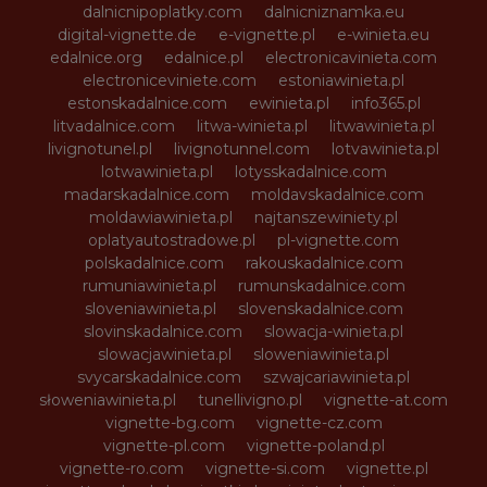
dalnicnipoplatky.com
dalnicniznamka.eu
digital-vignette.de
e-vignette.pl
e-winieta.eu
edalnice.org
edalnice.pl
electronicavinieta.com
electroniceviniete.com
estoniawinieta.pl
estonskadalnice.com
ewinieta.pl
info365.pl
litvadalnice.com
litwa-winieta.pl
litwawinieta.pl
livignotunel.pl
livignotunnel.com
lotvawinieta.pl
lotwawinieta.pl
lotysskadalnice.com
madarskadalnice.com
moldavskadalnice.com
moldawiawinieta.pl
najtanszewiniety.pl
oplatyautostradowe.pl
pl-vignette.com
polskadalnice.com
rakouskadalnice.com
rumuniawinieta.pl
rumunskadalnice.com
sloveniawinieta.pl
slovenskadalnice.com
slovinskadalnice.com
slowacja-winieta.pl
slowacjawinieta.pl
sloweniawinieta.pl
svycarskadalnice.com
szwajcariawinieta.pl
słoweniawinieta.pl
tunellivigno.pl
vignette-at.com
vignette-bg.com
vignette-cz.com
vignette-pl.com
vignette-poland.pl
vignette-ro.com
vignette-si.com
vignette.pl