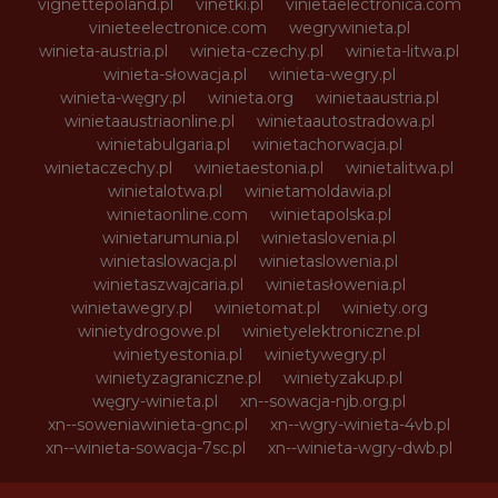
vignettepoland.pl
vinetki.pl
vinietaelectronica.com
vinieteelectronice.com
wegrywinieta.pl
winieta-austria.pl
winieta-czechy.pl
winieta-litwa.pl
winieta-słowacja.pl
winieta-wegry.pl
winieta-węgry.pl
winieta.org
winietaaustria.pl
winietaaustriaonline.pl
winietaautostradowa.pl
winietabulgaria.pl
winietachorwacja.pl
winietaczechy.pl
winietaestonia.pl
winietalitwa.pl
winietalotwa.pl
winietamoldawia.pl
winietaonline.com
winietapolska.pl
winietarumunia.pl
winietaslovenia.pl
winietaslowacja.pl
winietaslowenia.pl
winietaszwajcaria.pl
winietasłowenia.pl
winietawegry.pl
winietomat.pl
winiety.org
winietydrogowe.pl
winietyelektroniczne.pl
winietyestonia.pl
winietywegry.pl
winietyzagraniczne.pl
winietyzakup.pl
węgry-winieta.pl
xn--sowacja-njb.org.pl
xn--soweniawinieta-gnc.pl
xn--wgry-winieta-4vb.pl
xn--winieta-sowacja-7sc.pl
xn--winieta-wgry-dwb.pl