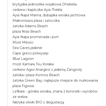
brytyjska jednostka wojskowa Dhekelia
cerkiew i kapliczka Ayia Thekla
Ayia Napa Marina, dubajska wioska jachtowa
Makronissos plaża i zatoczka
zatoka Adams Beach
plaża Nissi Beach
Ayia Napa promenada i port
Most Miłości
Sea Caves jaskinie
Cape greco półwysep
Blue Lagoon
most Kamara Tou Koraka
cerkiew Agioi Anargiroi z jaskinią Zangooly
zatoka i plaża Konnos Beach
zatoka Green Bay, najlepsze miejsce do nurkowania
plaża Figowa
Lefkara - górska wioska, znana z koronek i wyrobów
ze srebra
fabryka oliwki BIO z degustacją