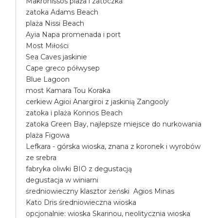
Makronissos plaża i zatoczka
zatoka Adams Beach
plaża Nissi Beach
Ayia Napa promenada i port
Most Miłości
Sea Caves jaskinie
Cape greco półwysep
Blue Lagoon
most Kamara Tou Koraka
cerkiew Agioi Anargiroi z jaskinią Zangooly
zatoka i plaża Konnos Beach
zatoka Green Bay, najlepsze miejsce do nurkowania
plaża Figowa
Lefkara - górska wioska, znana z koronek i wyrobów
ze srebra
fabryka oliwki BIO z degustacją
degustacja w winiarni
średniowieczny klasztor żeński Agios Minas
Kato Dris średniowieczna wioska
opcjonalnie: wioska Skarinou, neolitycznia wioska