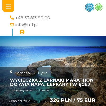
+48 33 813 90 00
info@tu1.pl
Larnaca
→
Cypr
WYCIECZKA Z LARNAKI MARATHON
DO AYIA NAPA, LEFKARY I WIĘCEJ
Najlepszy marathn z Larnaki
326 PLN / 75 EUR
Cena od
391 PLN / 90 EUR