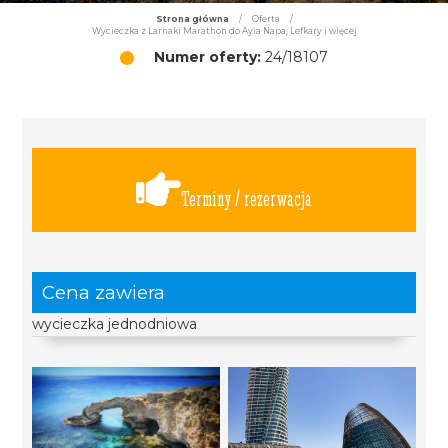
Strona główna
/
Oferta
/
Wycieczka z Larnaki Marathon do Ayia Napa, Lefkary i więcej
Numer oferty:
24/18107
Terminy / rezerwacja
Cena zawiera
wycieczka jednodniowa