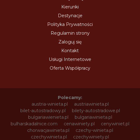
Kierunki
Destynacje
Polityka Prywatności
Regulamin strony
Zaloguj się
Kontakt
Usługi Internetowe
Oferta Współpracy
Polecamy:
austria-winieta.pl
austriawinieta.pl
bilet-autostradowy.pl
bilety-autostradowe.pl
bulgariawienieta.pl
bulgariawinieta.pl
bulharskadalnice.com
cenawiniety.pl
cenywiniet.pl
chorwacjawinieta.pl
czechy-winieta.pl
czechywinieta.pl
czechywiniety.pl