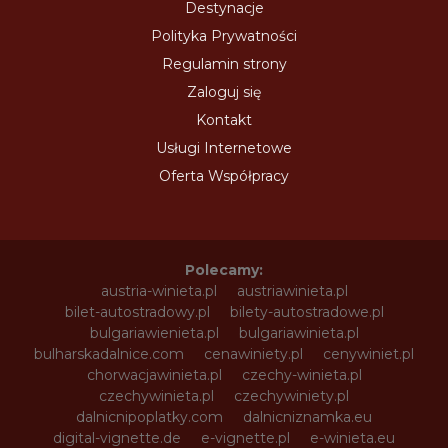
Destynacje
Polityka Prywatności
Regulamin strony
Zaloguj się
Kontakt
Usługi Internetowe
Oferta Współpracy
Polecamy:
austria-winieta.pl
austriawinieta.pl
bilet-autostradowy.pl
bilety-autostradowe.pl
bulgariawienieta.pl
bulgariawinieta.pl
bulharskadalnice.com
cenawiniety.pl
cenywiniet.pl
chorwacjawinieta.pl
czechy-winieta.pl
czechywinieta.pl
czechywiniety.pl
dalnicnipoplatky.com
dalnicniznamka.eu
digital-vignette.de
e-vignette.pl
e-winieta.eu