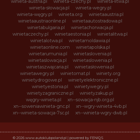
winieta-austria.pl
winieta-czechy.pl
winieta-litwa.pl
winieta-słowacja.pl
winieta-wegry.pl
winieta-węgry.pl
winieta.org
winietaaustria.pl
winietaaustriaonline.pl
winietaautostradowa.pl
winietabulgaria.pl
winietachorwacja.pl
winietaczechy.pl
winietaestonia.pl
winietalitwa.pl
winietalotwa.pl
winietamoldawia.pl
winietaonline.com
winietapolska.pl
winietarumunia.pl
winietaslovenia.pl
winietaslowacja.pl
winietaslowenia.pl
winietaszwajcaria.pl
winietasłowenia.pl
winietawegry.pl
winietomat.pl
winiety.org
winietydrogowe.pl
winietyelektroniczne.pl
winietyestonia.pl
winietywegry.pl
winietyzagraniczne.pl
winietyzakup.pl
węgry-winieta.pl
xn--sowacja-njb.org.pl
xn--soweniawinieta-gnc.pl
xn--wgry-winieta-4vb.pl
xn--winieta-sowacja-7sc.pl
xn--winieta-wgry-dwb.pl
© 2026 www.autoklubpoland.pl | powered by FENIQS