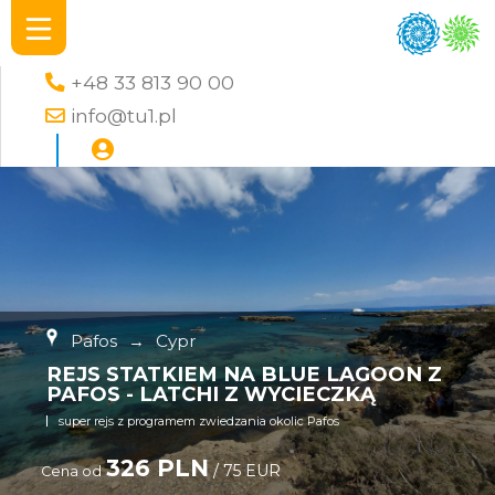
+48 33 813 90 00
info@tu1.pl
Pafos
→
Cypr
REJS STATKIEM NA BLUE LAGOON Z
PAFOS - LATCHI Z WYCIECZKĄ
super rejs z programem zwiedzania okolic Pafos
326 PLN
/ 75 EUR
Cena od