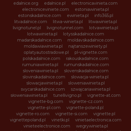
edalnice.org
edalnice.pl
electronicavinieta.com
electroniceviniete.com
estoniawinieta.pl
estonskadalnice.com
ewinieta.pl
info365.pl
litvadalnice.com
litwa-winieta.pl
litwawinieta.pl
livignotunel.pl
livignotunnel.com
lotvawinieta.pl
lotwawinieta.pl
lotysskadalnice.com
madarskadalnice.com
moldavskadalnice.com
moldawiawinieta.pl
najtanszewiniety.pl
oplatyautostradowe.pl
pl-vignette.com
polskadalnice.com
rakouskadalnice.com
rumuniawinieta.pl
rumunskadalnice.com
sloveniawinieta.pl
slovenskadalnice.com
slovinskadalnice.com
slowacja-winieta.pl
slowacjawinieta.pl
sloweniawinieta.pl
svycarskadalnice.com
szwajcariawinieta.pl
słoweniawinieta.pl
tunellivigno.pl
vignette-at.com
vignette-bg.com
vignette-cz.com
vignette-pl.com
vignette-poland.pl
vignette-ro.com
vignette-si.com
vignette.pl
vignettepoland.pl
vinetki.pl
vinietaelectronica.com
vinieteelectronice.com
wegrywinieta.pl