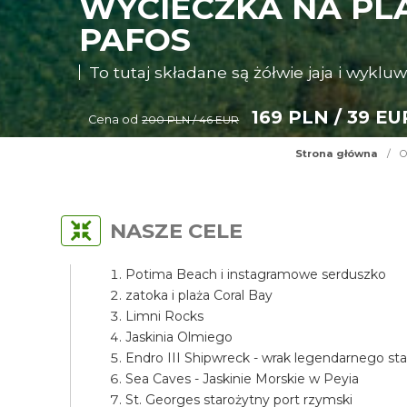
WYCIECZKA NA PLA
PAFOS
To tutaj składane są żółwie jaja i wykluw
169 PLN / 39 EU
Cena od
200 PLN / 46 EUR
Strona główna
/
O
NASZE CELE
Potima Beach i instagramowe serduszko
zatoka i plaża Coral Bay
Limni Rocks
Jaskinia Olmiego
Endro III Shipwreck - wrak legendarnego st
Sea Caves - Jaskinie Morskie w Peyia
St. Georges starożytny port rzymski