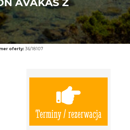
ON AVAKAS Z
mer oferty:
36/18107
Terminy / rezerwacja