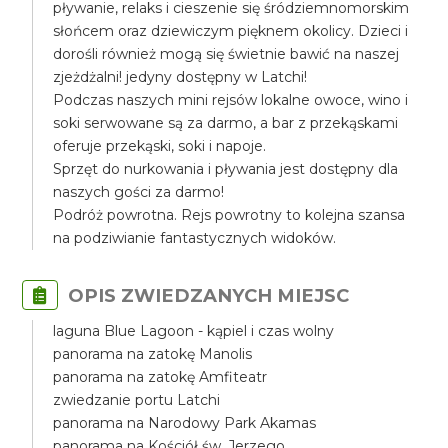
pływanie, relaks i cieszenie się śródziemnomorskim
słońcem oraz dziewiczym pięknem okolicy. Dzieci i
dorośli również mogą się świetnie bawić na naszej
zjeżdżalni! jedyny dostępny w Latchi!
Podczas naszych mini rejsów lokalne owoce, wino i
soki serwowane są za darmo, a bar z przekąskami
oferuje przekąski, soki i napoje.
Sprzęt do nurkowania i pływania jest dostępny dla
naszych gości za darmo!
Podróż powrotna. Rejs powrotny to kolejna szansa
na podziwianie fantastycznych widoków.
OPIS ZWIEDZANYCH MIEJSC
laguna Blue Lagoon - kąpiel i czas wolny
panorama na zatokę Manolis
panorama na zatokę Amfiteatr
zwiedzanie portu Latchi
panorama na Narodowy Park Akamas
panorama na Kościół św. Jerzego