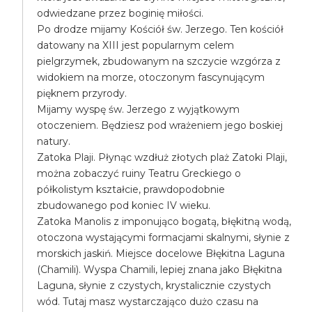
odwiedzane przez boginię miłości.
Po drodze mijamy Kościół św. Jerzego. Ten kościół
datowany na XIII jest popularnym celem
pielgrzymek, zbudowanym na szczycie wzgórza z
widokiem na morze, otoczonym fascynującym
pięknem przyrody.
Mijamy wyspę św. Jerzego z wyjątkowym
otoczeniem. Będziesz pod wrażeniem jego boskiej
natury.
Zatoka Plaji. Płynąc wzdłuż złotych plaż Zatoki Plaji,
można zobaczyć ruiny Teatru Greckiego o
półkolistym kształcie, prawdopodobnie
zbudowanego pod koniec IV wieku.
Zatoka Manolis z imponująco bogatą, błękitną wodą,
otoczona wystającymi formacjami skalnymi, słynie z
morskich jaskiń. Miejsce docelowe Błękitna Laguna
(Chamili). Wyspa Chamili, lepiej znana jako Błękitna
Laguna, słynie z czystych, krystalicznie czystych
wód. Tutaj masz wystarczająco dużo czasu na