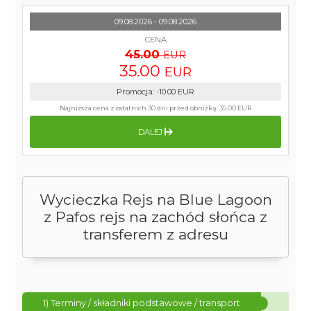
09.08.2026 - 09.08.2026
CENA
45.00
EUR
35.00
EUR
Promocja
:
-10.00
EUR
Najniższa cena z ostatnich 30 dni przed obniżką:
35.00 EUR
DALEJ
Wycieczka Rejs na Blue Lagoon
z Pafos rejs na zachód słońca z
transferem z adresu
1) Terminy / składniki podstawowe / transport