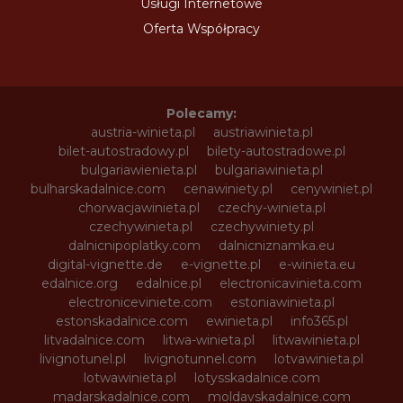
Usługi Internetowe
Oferta Współpracy
Polecamy:
austria-winieta.pl
austriawinieta.pl
bilet-autostradowy.pl
bilety-autostradowe.pl
bulgariawienieta.pl
bulgariawinieta.pl
bulharskadalnice.com
cenawiniety.pl
cenywiniet.pl
chorwacjawinieta.pl
czechy-winieta.pl
czechywinieta.pl
czechywiniety.pl
dalnicnipoplatky.com
dalnicniznamka.eu
digital-vignette.de
e-vignette.pl
e-winieta.eu
edalnice.org
edalnice.pl
electronicavinieta.com
electroniceviniete.com
estoniawinieta.pl
estonskadalnice.com
ewinieta.pl
info365.pl
litvadalnice.com
litwa-winieta.pl
litwawinieta.pl
livignotunel.pl
livignotunnel.com
lotvawinieta.pl
lotwawinieta.pl
lotysskadalnice.com
madarskadalnice.com
moldavskadalnice.com