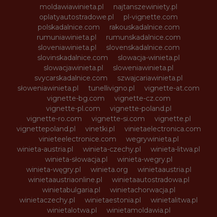
moldawiawinieta.pl
najtanszewiniety.pl
oplatyautostradowe.pl
pl-vignette.com
polskadalnice.com
rakouskadalnice.com
rumuniawinieta.pl
rumunskadalnice.com
sloveniawinieta.pl
slovenskadalnice.com
slovinskadalnice.com
slowacja-winieta.pl
slowacjawinieta.pl
sloweniawinieta.pl
svycarskadalnice.com
szwajcariawinieta.pl
słoweniawinieta.pl
tunellivigno.pl
vignette-at.com
vignette-bg.com
vignette-cz.com
vignette-pl.com
vignette-poland.pl
vignette-ro.com
vignette-si.com
vignette.pl
vignettepoland.pl
vinetki.pl
vinietaelectronica.com
vinieteelectronice.com
wegrywinieta.pl
winieta-austria.pl
winieta-czechy.pl
winieta-litwa.pl
winieta-słowacja.pl
winieta-wegry.pl
winieta-węgry.pl
winieta.org
winietaaustria.pl
winietaaustriaonline.pl
winietaautostradowa.pl
winietabulgaria.pl
winietachorwacja.pl
winietaczechy.pl
winietaestonia.pl
winietalitwa.pl
winietalotwa.pl
winietamoldawia.pl