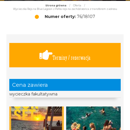
Strona główna
/
Oferta
/
Wycieczka Rejs na Blue Lagoon z Pafos rejs na zachód słońca z transferem z adresu
Numer oferty:
76/18107
Terminy / rezerwacja
Cena zawiera
wycieczka fakultatywna