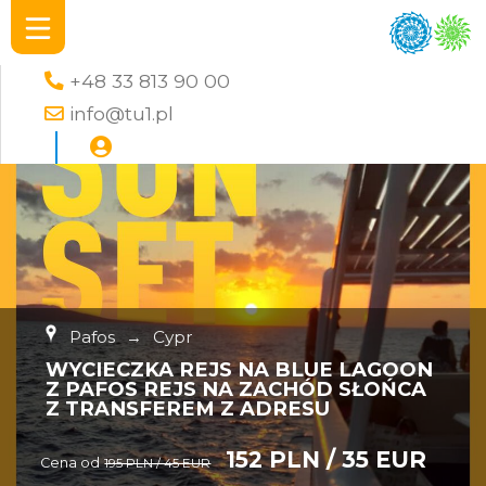
+48 33 813 90 00
info@tu1.pl
Pafos
→
Cypr
WYCIECZKA REJS NA BLUE LAGOON
Z PAFOS REJS NA ZACHÓD SŁOŃCA
Z TRANSFEREM Z ADRESU
152 PLN / 35 EUR
Cena od
195 PLN / 45 EUR