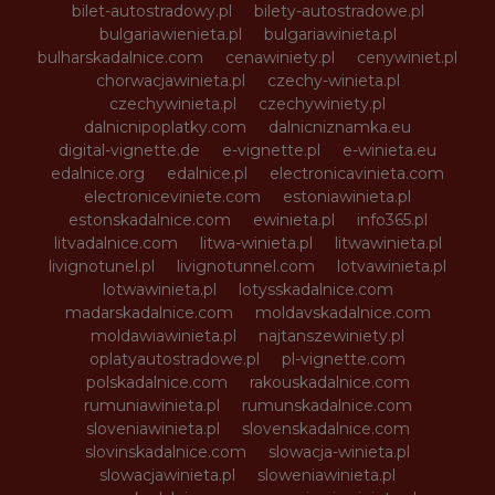
bilet-autostradowy.pl
bilety-autostradowe.pl
bulgariawienieta.pl
bulgariawinieta.pl
bulharskadalnice.com
cenawiniety.pl
cenywiniet.pl
chorwacjawinieta.pl
czechy-winieta.pl
czechywinieta.pl
czechywiniety.pl
dalnicnipoplatky.com
dalnicniznamka.eu
digital-vignette.de
e-vignette.pl
e-winieta.eu
edalnice.org
edalnice.pl
electronicavinieta.com
electroniceviniete.com
estoniawinieta.pl
estonskadalnice.com
ewinieta.pl
info365.pl
litvadalnice.com
litwa-winieta.pl
litwawinieta.pl
livignotunel.pl
livignotunnel.com
lotvawinieta.pl
lotwawinieta.pl
lotysskadalnice.com
madarskadalnice.com
moldavskadalnice.com
moldawiawinieta.pl
najtanszewiniety.pl
oplatyautostradowe.pl
pl-vignette.com
polskadalnice.com
rakouskadalnice.com
rumuniawinieta.pl
rumunskadalnice.com
sloveniawinieta.pl
slovenskadalnice.com
slovinskadalnice.com
slowacja-winieta.pl
slowacjawinieta.pl
sloweniawinieta.pl