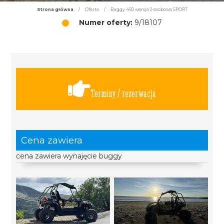
Strona główna
/
Oferta
/
Buggy 450 wersja 2-osobowa SPORT
Numer oferty:
9/18107
Terminy / rezerwacja
Cena zawiera
cena zawiera wynajęcie buggy