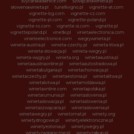
svycarskadalnice.com
szwajcariawinieta.pl
słoweniawinieta.pl
tunellivigno.pl
vignette-at.com
vignette-bg.com
vignette-cz.com
vignette-pl.com
vignette-poland.pl
vignette-ro.com
vignette-si.com
vignette.pl
vignettepoland.pl
vinetki.pl
vinietaelectronica.com
vinieteelectronice.com
wegrywinieta.pl
winieta-austria.pl
winieta-czechy.pl
winieta-litwa.pl
winieta-słowacja.pl
winieta-wegry.pl
winieta-węgry.pl
winieta.org
winietaaustria.pl
winietaaustriaonline.pl
winietaautostradowa.pl
winietabulgaria.pl
winietachorwacja.pl
winietaczechy.pl
winietaestonia.pl
winietalitwa.pl
winietalotwa.pl
winietamoldawia.pl
winietaonline.com
winietapolska.pl
winietarumunia.pl
winietaslovenia.pl
winietaslowacja.pl
winietaslowenia.pl
winietaszwajcaria.pl
winietasłowenia.pl
winietawegry.pl
winietomat.pl
winiety.org
winietydrogowe.pl
winietyelektroniczne.pl
winietyestonia.pl
winietywegry.pl
winietyzagraniczne.pl
winietyzakup.pl