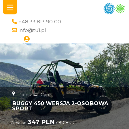
+48 33 813 90 00
info@tu1.pl
Pafos
→
Cypr
BUGGY 450 WERSJA 2-OSOBOWA
SPORT
347 PLN
/ 80 EUR
Cena od