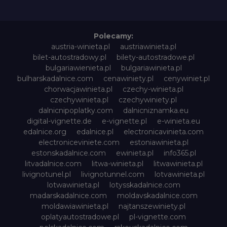
Polecamy:
austria-winieta.pl
austriawinieta.pl
bilet-autostradowy.pl
bilety-autostradowe.pl
bulgariawienieta.pl
bulgariawinieta.pl
bulharskadalnice.com
cenawiniety.pl
cenywiniet.pl
chorwacjawinieta.pl
czechy-winieta.pl
czechywinieta.pl
czechywiniety.pl
dalnicnipoplatky.com
dalnicniznamka.eu
digital-vignette.de
e-vignette.pl
e-winieta.eu
edalnice.org
edalnice.pl
electronicavinieta.com
electroniceviniete.com
estoniawinieta.pl
estonskadalnice.com
ewinieta.pl
info365.pl
litvadalnice.com
litwa-winieta.pl
litwawinieta.pl
livignotunel.pl
livignotunnel.com
lotvawinieta.pl
lotwawinieta.pl
lotysskadalnice.com
madarskadalnice.com
moldavskadalnice.com
moldawiawinieta.pl
najtanszewiniety.pl
oplatyautostradowe.pl
pl-vignette.com