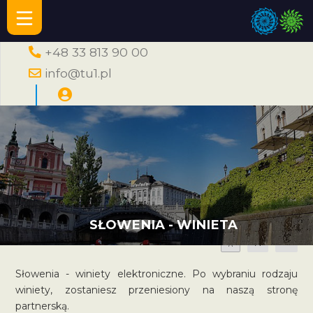
+48 33 813 90 00
info@tu1.pl
SŁOWENIA - WINIETA
A
A
A
Słowenia - winiety elektroniczne. Po wybraniu rodzaju
winiety, zostaniesz przeniesiony na naszą stronę
partnerską.