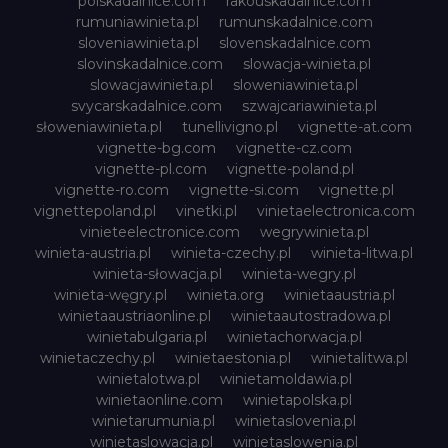
polskadalnice.com
rakouskadalnice.com
rumuniawinieta.pl
rumunskadalnice.com
sloveniawinieta.pl
slovenskadalnice.com
slovinskadalnice.com
slowacja-winieta.pl
slowacjawinieta.pl
sloweniawinieta.pl
svycarskadalnice.com
szwajcariawinieta.pl
słoweniawinieta.pl
tunellivigno.pl
vignette-at.com
vignette-bg.com
vignette-cz.com
vignette-pl.com
vignette-poland.pl
vignette-ro.com
vignette-si.com
vignette.pl
vignettepoland.pl
vinetki.pl
vinietaelectronica.com
vinieteelectronice.com
wegrywinieta.pl
winieta-austria.pl
winieta-czechy.pl
winieta-litwa.pl
winieta-słowacja.pl
winieta-wegry.pl
winieta-węgry.pl
winieta.org
winietaaustria.pl
winietaaustriaonline.pl
winietaautostradowa.pl
winietabulgaria.pl
winietachorwacja.pl
winietaczechy.pl
winietaestonia.pl
winietalitwa.pl
winietalotwa.pl
winietamoldawia.pl
winietaonline.com
winietapolska.pl
winietarumunia.pl
winietaslovenia.pl
winietaslowacja.pl
winietaslowenia.pl